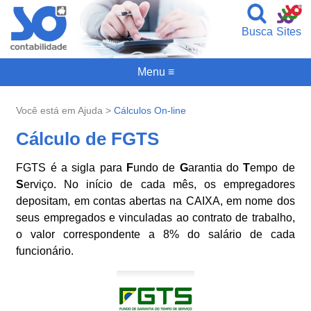
Busca
Sites
Menu ≡
Você está em Ajuda >
Cálculos On-line
Cálculo de FGTS
FGTS é a sigla para
F
undo de
G
arantia do
T
empo de
S
erviço. No início de cada mês, os empregadores
depositam, em contas abertas na CAIXA, em nome dos
seus empregados e vinculadas ao contrato de trabalho,
o valor correspondente a 8% do salário de cada
funcionário.