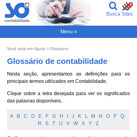
Busca
Sites
Menu ≡
Você está em Ajuda > Glossário
Glossário de contabilidade
Nesta seção, apresentamos as definições para os
principais termos utilizados em Contabilidade.
Clique sobre a letra desejada para ver os significados
das palavras disponíveis.
A
B
C
D
E
F
G
H
I
J
K
L
M
N
O
P
Q
R
S
T
U
V
W
X
Y
Z